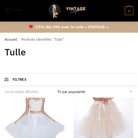
MENU
0
-15% dès 39€ avec le code « VINTAGE ».
Accueil
/
Produits identifiés “Tulle”
Tulle
FILTRES
14 résultats affichés