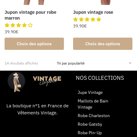
Jupon vintage pour robe
Jupon vintage rose
marron
39.90
€
39.90
€
Choix des options
Choix des options
14 résultats affichés
NOS COLLECTIONS
Jupe Vintage
Maillots de Bain
La boutique n°1 en France de
Vintage
Vêtements Vintage.
Robe Charleston
Robe Gatsby
Robe Pin-Up