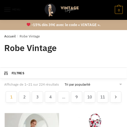
MENU
0
-15% dès 39€ avec le code « VINTAGE ».
Accueil
/
Robe Vintage
Robe Vintage
FILTRES
Affichage de 1–21 sur 224 résultats
1
2
3
4
…
9
10
11