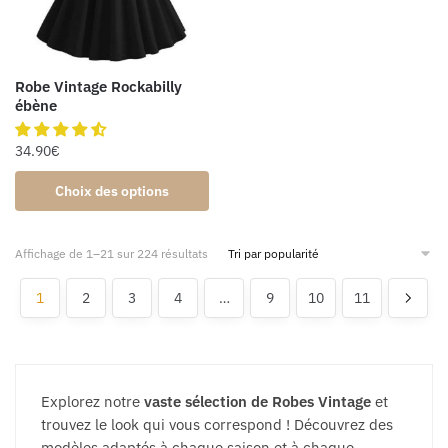
Robe Vintage Rockabilly
ébène
34.90
€
Choix des options
Affichage de 1–21 sur 224 résultats
1
2
3
4
…
9
10
11
Explorez notre
vaste sélection de Robes Vintage
et
trouvez le look qui vous correspond ! Découvrez des
modèles adaptés à chaque saison et à chaque