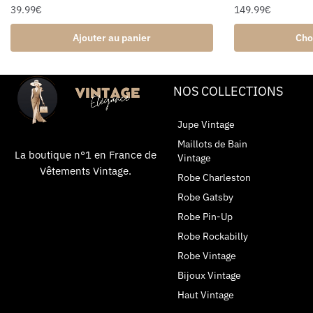
39.99
€
149.99
€
Ajouter au panier
Cho
NOS COLLECTIONS
Jupe Vintage
Maillots de Bain
La boutique n°1 en France de
Vintage
Vêtements Vintage.
Robe Charleston
Robe Gatsby
Robe Pin-Up
Robe Rockabilly
Robe Vintage
Bijoux Vintage
Haut Vintage