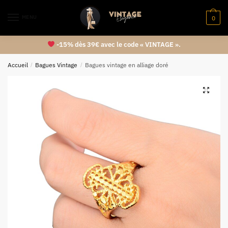
MENU
0
-15% dès 39€ avec le code « VINTAGE ».
Accueil
/
Bagues Vintage
/
Bagues vintage en alliage doré