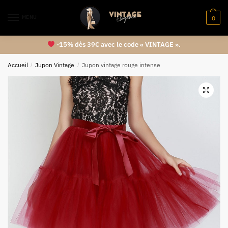
MENU
0
-15% dès 39€ avec le code « VINTAGE ».
Accueil
/
Jupon Vintage
/
Jupon vintage rouge intense