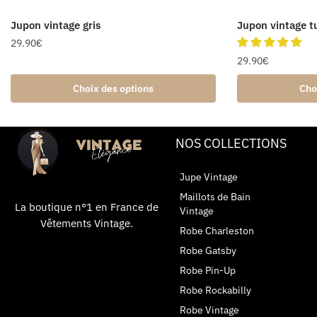
Jupon vintage gris
Jupon vintage t
29.90
€
29.90
€
Choix des options
Cho
NOS COLLECTIONS
Jupe Vintage
Maillots de Bain
La boutique n°1 en France de
Vintage
Vêtements Vintage.
Robe Charleston
Robe Gatsby
Robe Pin-Up
Robe Rockabilly
Robe Vintage