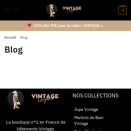
MENU
0
-15% dès 39€ avec le code « VINTAGE ».
Accueil
/
Blog
Blog
NOS COLLECTIONS
Jupe Vintage
Maillots de Bain
La boutique n°1 en France de
Vintage
Vêtements Vintage.