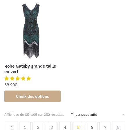
Robe Gatsby grande taille
en vert
59.90
€
Choix des options
Affichage de 85–105 sur 252 résultats
1
2
3
4
5
6
7
8