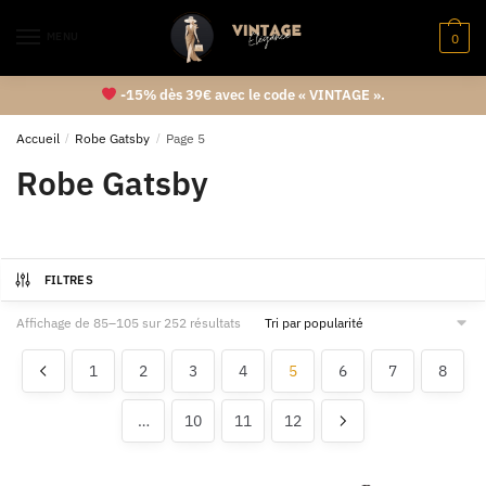
MENU
0
-15% dès 39€ avec le code « VINTAGE ».
Accueil
/
Robe Gatsby
/
Page 5
Robe Gatsby
FILTRES
Affichage de 85–105 sur 252 résultats
1
2
3
4
5
6
7
8
…
10
11
12