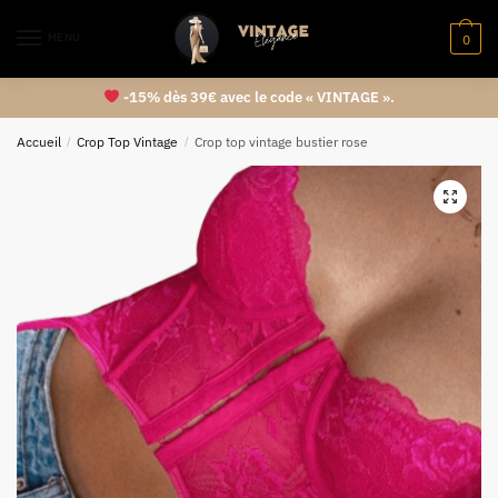
MENU
0
-15% dès 39€ avec le code « VINTAGE ».
Accueil
/
Crop Top Vintage
/
Crop top vintage bustier rose